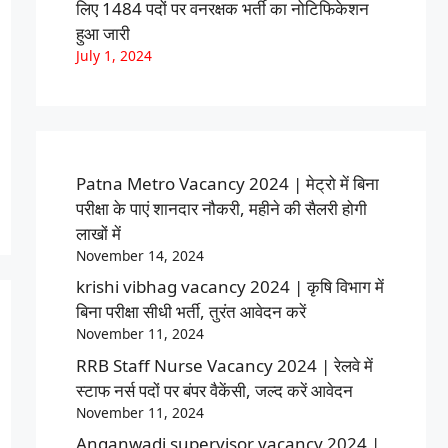
लिए 1484 पदों पर वनरक्षक भर्ती का नोटिफिकेशन
हुआ जारी
July 1, 2024
Patna Metro Vacancy 2024 | मेट्रो में बिना
परीक्षा के पाएं शानदार नौकरी, महीने की सैलरी होगी
लाखों में
November 14, 2024
krishi vibhag vacancy 2024 | कृषि विभाग में
बिना परीक्षा सीधी भर्ती, तुरंत आवेदन करें
November 11, 2024
RRB Staff Nurse Vacancy 2024 | रेलवे में
स्टाफ नर्स पदों पर बंपर वैकेंसी, जल्द करें आवेदन
November 11, 2024
Anganwadi supervisor vacancy 2024 |