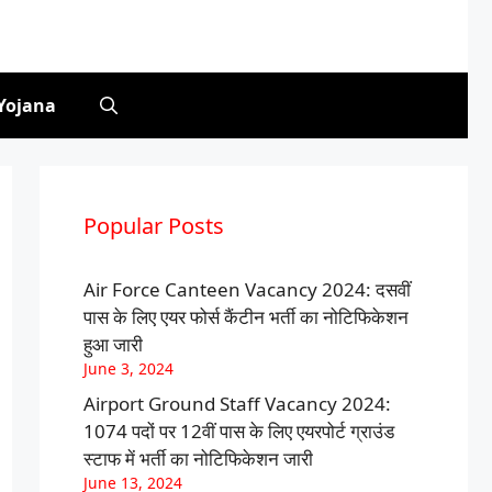
Yojana
Popular Posts
Air Force Canteen Vacancy 2024: दसवीं
पास के लिए एयर फोर्स कैंटीन भर्ती का नोटिफिकेशन
हुआ जारी
June 3, 2024
Airport Ground Staff Vacancy 2024:
1074 पदों पर 12वीं पास के लिए एयरपोर्ट ग्राउंड
स्टाफ में भर्ती का नोटिफिकेशन जारी
June 13, 2024