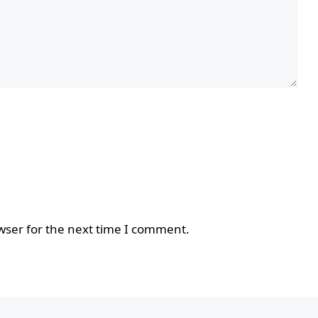
wser for the next time I comment.