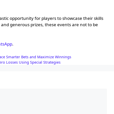
tic opportunity for players to showcase their skills
and generous prizes, these events are not to be
tsApp
.
lace Smarter Bets and Maximize Winnings
ero Losses Using Special Strategies