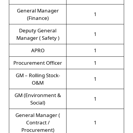
General Manager
1
(Finance)
Deputy General
1
Manager ( Safety )
APRO
1
Procurement Officer
1
GM – Rolling Stock-
1
O&M
GM (Environment &
1
Social)
General Manager (
Contract /
1
Procurement)