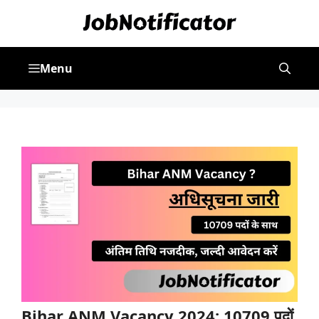
Skip
to
content
Menu
Bihar ANM Vacancy 2024: 10709 पदों