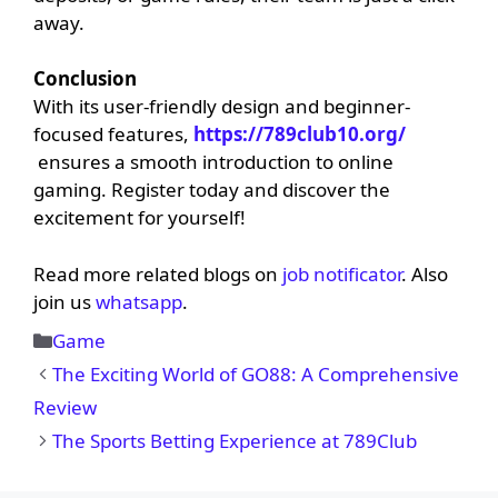
away.
Conclusion
With its user-friendly design and beginner-
focused features,
https://789club10.org/
ensures a smooth introduction to online
gaming. Register today and discover the
excitement for yourself!
Read more related blogs on
job notificator
. Also
join us
whatsapp
.
Categories
Game
The Exciting World of GO88: A Comprehensive
Review
The Sports Betting Experience at 789Club