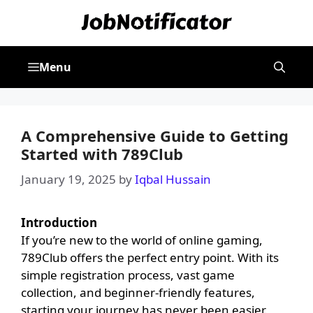
Skip
to
content
Menu
A Comprehensive Guide to Getting
Started with 789Club
January 19, 2025
by
Iqbal Hussain
Introduction
If you’re new to the world of online gaming,
789Club offers the perfect entry point. With its
simple registration process, vast game
collection, and beginner-friendly features,
starting your journey has never been easier.