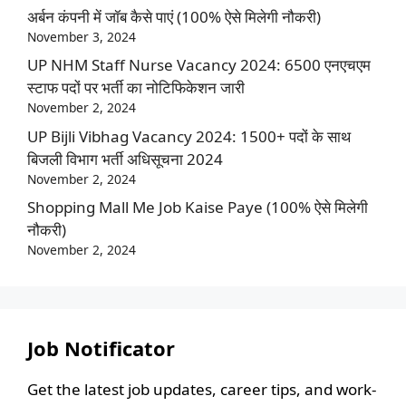
अर्बन कंपनी में जॉब कैसे पाएं (100% ऐसे मिलेगी नौकरी)
November 3, 2024
UP NHM Staff Nurse Vacancy 2024: 6500 एनएचएम
स्टाफ पदों पर भर्ती का नोटिफिकेशन जारी
November 2, 2024
UP Bijli Vibhag Vacancy 2024: 1500+ पदों के साथ
बिजली विभाग भर्ती अधिसूचना 2024
November 2, 2024
Shopping Mall Me Job Kaise Paye (100% ऐसे मिलेगी
नौकरी)
November 2, 2024
Job Notificator
Get the latest job updates, career tips, and work-