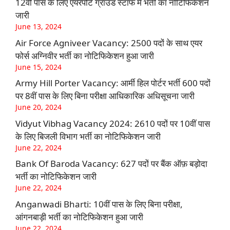
12वीं पास के लिए एयरपोर्ट ग्राउंड स्टाफ में भर्ती का नोटिफिकेशन
जारी
June 13, 2024
Air Force Agniveer Vacancy: 2500 पदों के साथ एयर
फोर्स अग्निवीर भर्ती का नोटिफिकेशन हुआ जारी
June 15, 2024
Army Hill Porter Vacancy: आर्मी हिल पोर्टर भर्ती 600 पदों
पर 8वीं पास के लिए बिना परीक्षा आधिकारिक अधिसूचना जारी
June 20, 2024
Vidyut Vibhag Vacancy 2024: 2610 पदों पर 10वीं पास
के लिए बिजली विभाग भर्ती का नोटिफिकेशन जारी
June 22, 2024
Bank Of Baroda Vacancy: 627 पदों पर बैंक ऑफ़ बड़ोदा
भर्ती का नोटिफिकेशन जारी
June 22, 2024
Anganwadi Bharti: 10वीं पास के लिए बिना परीक्षा,
आंगनबाड़ी भर्ती का नोटिफिकेशन हुआ जारी
June 22, 2024